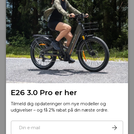
Telefon: +33 805980036
Åbningstider: Mandag til fredag, 9:00 til 18:00 (GMT+1)
E-mail :
E26 3.0 Pro er her
service.dk@engwe.com
Tilmeld dig opdateringer om nye modeller og
udgivelser – og få 2% rabat på din næste ordre.
Roulez intelligemment
ENGWE App
E-mail
Tilmeld