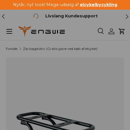
Nytår, nyt look! Mega-udsalg af
elcykelbycykling
Spring til indhold
Forrige
Næ
Livslang Kundesupport
Menu
Søg
Log ind
Kur
Forside
Zip bagstativ (Gratis gave ved køb af elcykel)