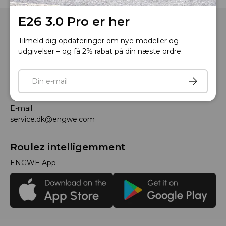
E26 3.0 Pro er her
Tilmeld dig opdateringer om nye modeller og
udgivelser – og få 2% rabat på din næste ordre.
E-mail
Telefon: +33 805980036
Tilmeld
Åbningstider: Mandag til fredag, 9:00 til 18:00 (GMT+1)
E-mail :
service.dk@engwe.com
Roulez intelligemment
ENGWE App