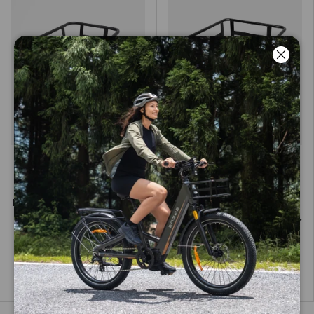
Luk
M1 Panier
L20 3.0 Front
Frontal
Basket
Panier avant en fer pour
Panier avant ENGWE
vélo électrique M1
pour L20 3.0 Boost et
L20 3.0 Pro
79,00 kr
519,00 kr
Shop nu
Shop nu