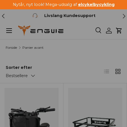
Nytår, nyt look! Mega-udsalg af
elcykelbycykling
Spring til indhold
Forrige
Næ
Livslang Kundesupport
Menu
Søg
Log ind
Kur
Forside
Panier avant
Sorter efter
Liste
Gitte
Bestsellere