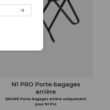
Tilmeld
N1 PRO Porte-bagages
arrière
ENGWE Porte-bagages arrière uniquement
pour N1 Pro