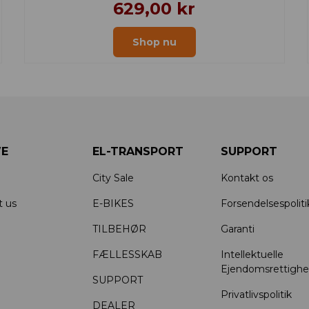
629,00 kr
Shop nu
E
EL-TRANSPORT
SUPPORT
City Sale
Kontakt os
t us
E-BIKES
Forsendelsespoliti
TILBEHØR
Garanti
FÆLLESSKAB
Intellektuelle
Ejendomsrettighe
SUPPORT
Privatlivspolitik
DEALER