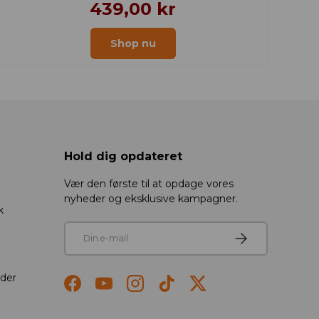
439,00 kr
Shop nu
Hold dig opdateret
Vær den første til at opdage vores
nyheder og eksklusive kampagner.
k
E-mail
Tilmeld
der
Facebook
YouTube
Instagram
TikTok
Twitter