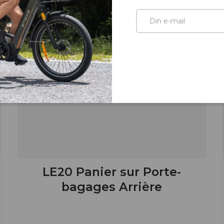
E-mail
LE20 Panier sur Porte-
bagages Arrière