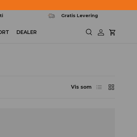
ti
Gratis Levering
ORT
DEALER
Søg
Log ind
Kurv
Liste
Gitter
Vis som