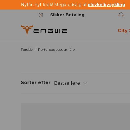
Nytår, nyt look! Mega-udsalg af
elcykelbycykling
Spring til indhold
Sikker Betaling
City
Forside
Porte-bagages arrière
Sorter efter
Bestsellere