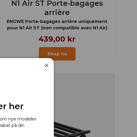
N1 Air ST Porte-bagages
arrière
ENGWE Porte-bagages arrière uniquement
pour N1 Air ST (non compatible avec N1 Air)
439,00 kr
Shop nu
Luk
er her
r om nye modeller
rabat på din