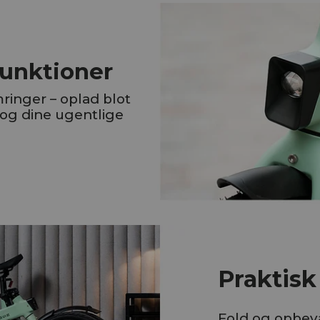
e
funktioner
inger – oplad blot
og dine ugentlige
Praktisk
Fold og opbev