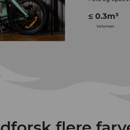
≤ 0.3m³
Volumen
dforsk flere farv