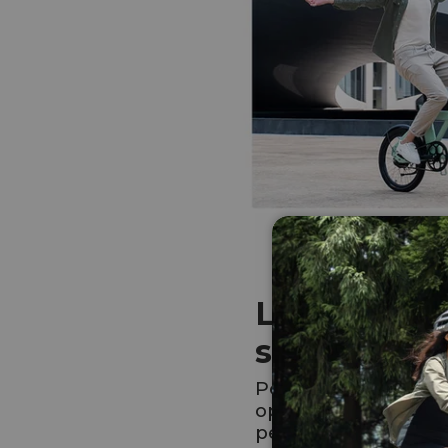
Langtidsho
strøm
Pendle uden beky
opladning kun to 
perfekt til dine uge