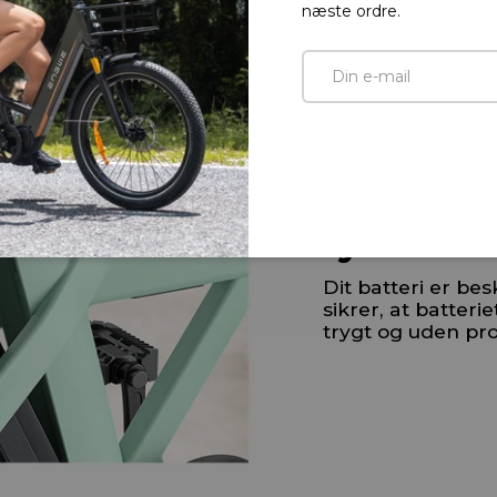
næste ordre.
36V
E-mail
 Samsung-batteri
Effektiv
tyveribe
Dit batteri er bes
sikrer, at batterie
trygt og uden pr