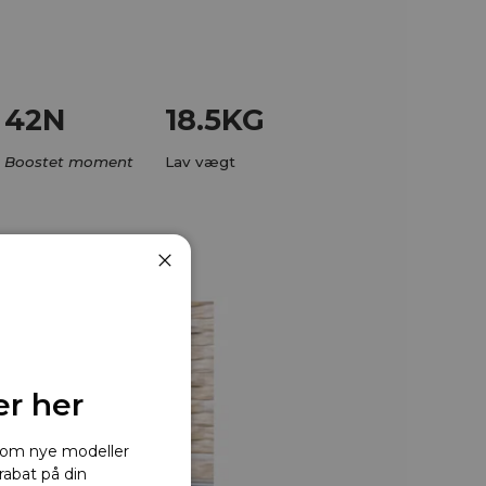
42N
18.5KG
Boostet moment
Lav vægt
Luk
er her
r om nye modeller
rabat på din