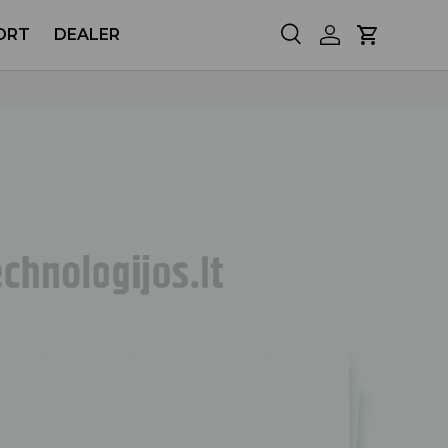
ORT
DEALER
Søg
Log ind
Kurv