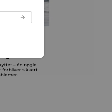
Tilmeld
skyttelse
kyttet – én nøgle
t forbliver sikkert,
oblemer.