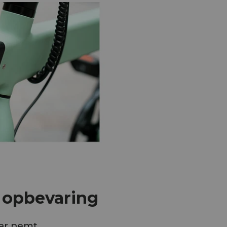
 opbevaring
ar nemt