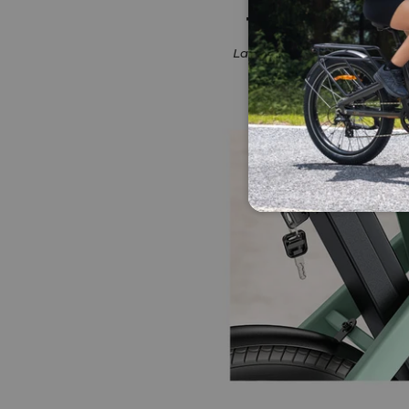
100KM
Lang rækkevidde
9,6A