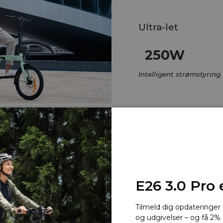
Ultra-let
250W
Intelligent strømstyring
ldbar
E26 3.0 Pro 
mringer med
gange om ugen –
Tilmeld dig opdateringe
ntlige byture.
og udgivelser – og få 2% 