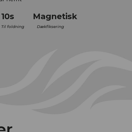
10s
Magnetisk
Til foldning
Dækfiksering
er