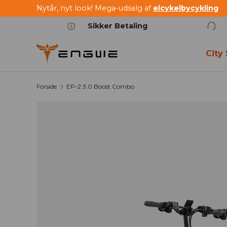
Nytår, nyt look! Mega-udsalg af
elcykelbycykling
Spring til indhold
Sikker Betaling
City
Forside
EP-2 3.0 Boost Combo
Billede 3 er nu tilgængeligt i galleriet