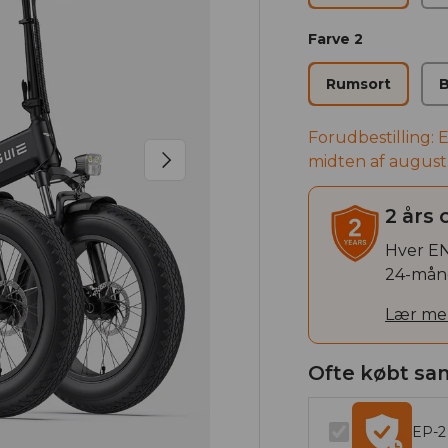
Farve 2
Rumsort
B
Forudbestilling: 
Næste
midten af ​​august
2 års 
Hver EN
24-måned
Lær me
Ofte købt s
EP-2 