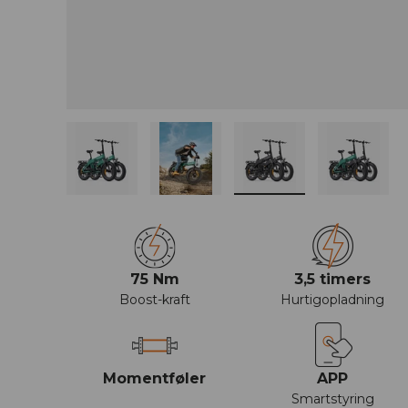
Indlæs billede 1 i galleriet
Indlæs billede 2 i galleriet
Indlæs billede 3 i g
Indlæs b
75 Nm
3,5 timers
Boost-kraft
Hurtigopladning
Momentføler
APP
Smartstyring