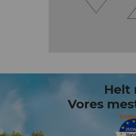
Helt
Vores mest
Engw