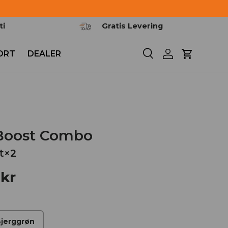
ti
Gratis Levering
ORT
DEALER
Søg
Log ind
Kurv
 Boost Combo
t×2
 kr
jerggrøn