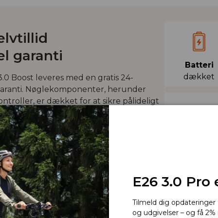
lvtillid
iel garanti
Batteri
dækket
0 Boost leveres med en gratis 24-
 garanti. Nøglekomponenter, herunder
ntroller, er dækket for at sikre pålideligt
 af originale ENGWE-dele og professionel
Display
dækket
E26 3.0 Pro 
Tilmeld dig opdateringe
og udgivelser – og få 2% 