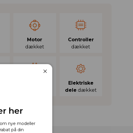
Motor
Controller
dækket
dækket
Luk
Oplader
Elektriske
dækket
dele
dækket
er her
r om nye modeller
rabat på din