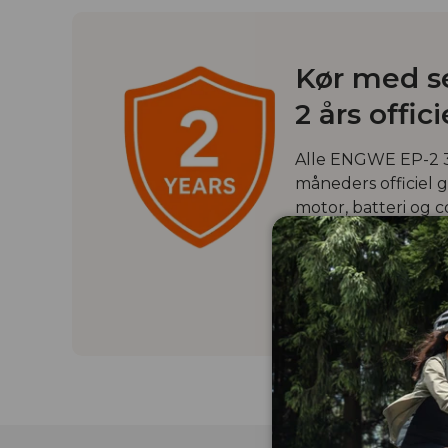
Kør med se
2 års offic
Alle ENGWE EP-2 3.
måneders officiel
motor, batteri og co
ejerskab bakket op
teknisk support.
Lær mere >