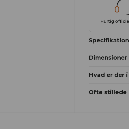
Originale ENGWE-produkter
med garanteret kvalitet.
Hurtig offici
Specifikation
Dimensioner
Hvad er der 
Ofte stilled