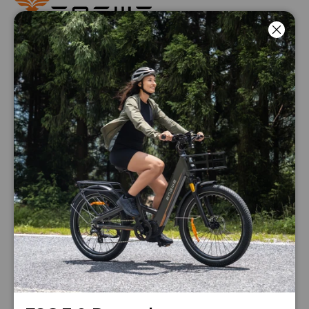
Luk
Telefon: +33 805980036
Åbningstider: Mandag til fredag, 9:00 til 18:00 (GMT+1)
E-mail :
service.dk@engwe.com
Roulez intelligemment
ENGWE App
ENGWE