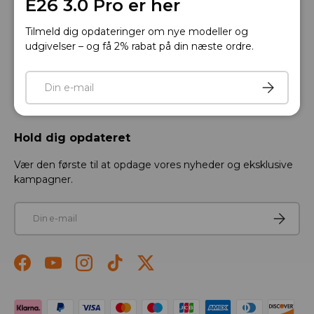
E26 3.0 Pro er her
EL-TRANSPORT
Tilmeld dig opdateringer om nye modeller og
udgivelser – og få 2% rabat på din næste ordre.
SUPPORT
E-mail
Tilmeld
Hold dig opdateret
Vær den første til at opdage vores nyheder og eksklusive
kampagner.
E-mail
Tilmeld
Facebook
YouTube
Instagram
TikTok
Twitter
Accepterede betalingsmetoder