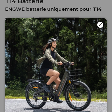
T14 Batterie
ENGWE batterie uniquement pour T14
1.559,00 kr
Rupture de stock
Luk
Capacité
48V 10AH
48V 15AH
Antal
Giv besked, når varen er på lager
igen
-
+
Køb nu
FAQ