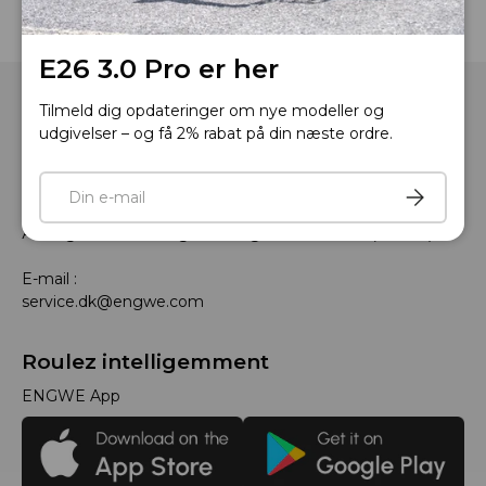
E26 3.0 Pro er her
Tilmeld dig opdateringer om nye modeller og
udgivelser – og få 2% rabat på din næste ordre.
E-mail
Tilmeld
Telefon: +33 805980036
Åbningstider: Mandag til fredag, 9:00 til 18:00 (GMT+1)
E-mail :
service.dk@engwe.com
Roulez intelligemment
ENGWE App