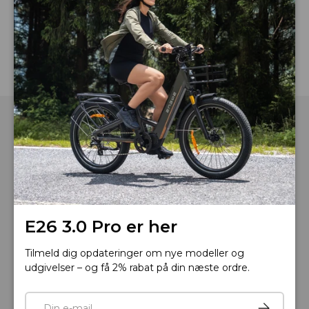
Free
Rupture de stock
Telefon: +33 805980036
Åbningstider: Mandag til fredag, 9:00 til 18:00 (GMT+1)
E26 3.0 Pro er her
E-mail :
service.dk@engwe.com
Tilmeld dig opdateringer om nye modeller og
udgivelser – og få 2% rabat på din næste ordre.
Roulez intelligemment
E-mail
Tilmeld
ENGWE App