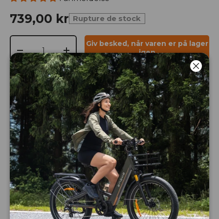
739,00 kr
Rupture de stock
Antal
Giv besked, når varen er på lager
igen
-
+
Luk
Specs
Size
What's in the Box ?