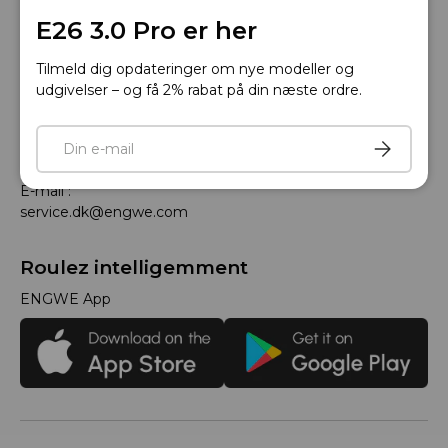
E26 3.0 Pro er her
Tilmeld dig opdateringer om nye modeller og
udgivelser – og få 2% rabat på din næste ordre.
Telefon: +33 805980036
E-mail
Tilmeld
Åbningstider: Mandag til fredag, 9:00 til 18:00 (GMT+1)
E-mail :
service.dk@engwe.com
Roulez intelligemment
ENGWE App