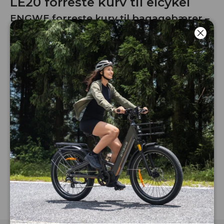
LE20 forreste kurv til elcykel
ENGWE forreste kurv til bagagebærer –
kun til LE20
Luk
589,00 kr
Rupture de stock
Antal
Giv besked, når varen er på lager
igen
-
+
Køb nu
FAQ