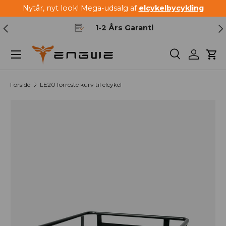
Nytår, nyt look! Mega-udsalg af
elcykelbycykling
Spring til indhold
Forrige
Næ
1-2 Års Garanti
Menu
Søg
Log ind
Kur
Forside
LE20 forreste kurv til elcykel