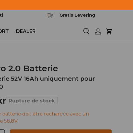
ti
Gratis Levering
ORT
DEALER
Søg
Log ind
Kurv
o 2.0 Batterie
rie 52V 16Ah uniquement pour
0
kr
Rupture de stock
 batterie doit être rechargée avec un
e 58,8V.