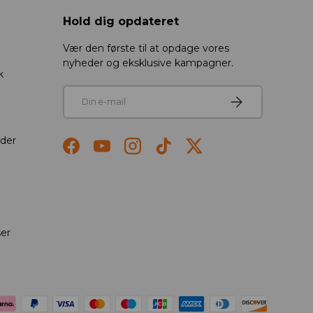
Hold dig opdateret
Vær den første til at opdage vores
nyheder og eksklusive kampagner.
k
E-mail
Tilmeld
der
Facebook
YouTube
Instagram
TikTok
Twitter
ser
toder