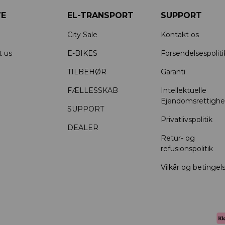
E
EL-TRANSPORT
SUPPORT
City Sale
Kontakt os
t us
E-BIKES
Forsendelsespoliti
TILBEHØR
Garanti
FÆLLESSKAB
Intellektuelle
Ejendomsrettighe
SUPPORT
Privatlivspolitik
DEALER
Retur- og
refusionspolitik
Vilkår og betingel
Accepterede betalingsme