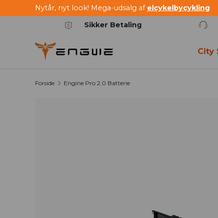
Nytår, nyt look! Mega-udsalg af
elcykelbycykling
Spring til indhold
Sikker Betaling
City
Forside
Engine Pro 2.0 Batterie