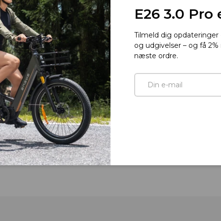
E26 3.0 Pro 
Tilmeld dig opdateringe
af
1
/
4
og udgivelser – og få 2% 
næste ordre.
E-mail
alleriet
illede 4 i galleriet