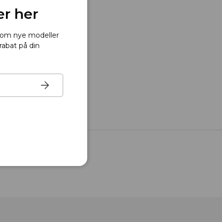
er her
r om nye modeller
rabat på din
Tilmeld